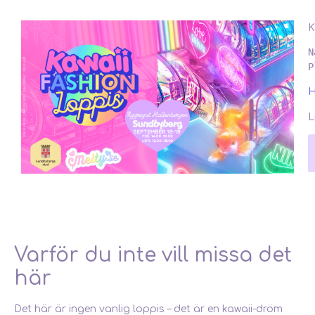
K
N
P
H
L
Varför du inte vill missa det
här
Det här är ingen vanlig loppis – det är en kawaii-dröm